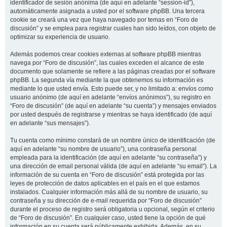
identificador de sesión anónima (de aquí en adelante “session-id”),
automáticamente asignada a usted por el software phpBB. Una tercera
cookie se creará una vez que haya navegado por temas en “Foro de
discusión” y se emplea para registrar cuales han sido leídos, con objeto de
optimizar su experiencia de usuario.
Además podemos crear cookies externas al software phpBB mientras
navega por “Foro de discusión”, las cuales exceden el alcance de este
documento que solamente se refiere a las páginas creadas por el software
phpBB. La segunda vía mediante la que obtenemos su información es
mediante lo que usted envía. Esto puede ser, y no limitado a: envíos como
usuario anónimo (de aquí en adelante “envíos anónimos”), su registro en
“Foro de discusión” (de aquí en adelante “su cuenta”) y mensajes enviados
por usted después de registrarse y mientras se haya identificado (de aquí
en adelante “sus mensajes”).
Tu cuenta como mínimo constará de un nombre único de identificación (de
aquí en adelante “su nombre de usuario”), una contraseña personal
empleada para la identificación (de aquí en adelante “su contraseña”) y
una dirección de email personal válida (de aquí en adelante “su email”). La
información de su cuenta en “Foro de discusión” está protegida por las
leyes de protección de datos aplicables en el país en el que estamos
instalados. Cualquier información más allá de su nombre de usuario, su
contraseña y su dirección de e-mail requerida por “Foro de discusión”
durante el proceso de registro será obligatoria u opcional, según el criterio
de “Foro de discusión”. En cualquier caso, usted tiene la opción de qué
información en su cuenta será públicamente exhibida. Además, en su