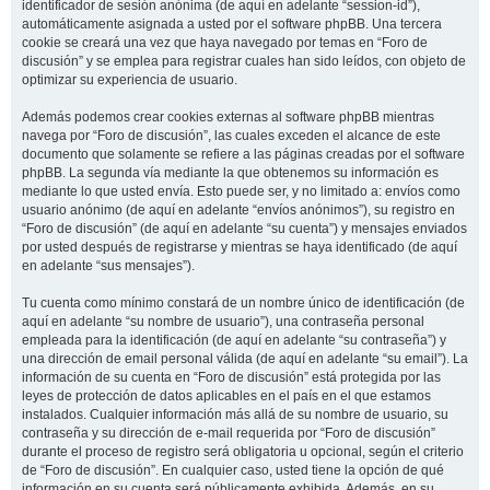
identificador de sesión anónima (de aquí en adelante “session-id”),
automáticamente asignada a usted por el software phpBB. Una tercera
cookie se creará una vez que haya navegado por temas en “Foro de
discusión” y se emplea para registrar cuales han sido leídos, con objeto de
optimizar su experiencia de usuario.
Además podemos crear cookies externas al software phpBB mientras
navega por “Foro de discusión”, las cuales exceden el alcance de este
documento que solamente se refiere a las páginas creadas por el software
phpBB. La segunda vía mediante la que obtenemos su información es
mediante lo que usted envía. Esto puede ser, y no limitado a: envíos como
usuario anónimo (de aquí en adelante “envíos anónimos”), su registro en
“Foro de discusión” (de aquí en adelante “su cuenta”) y mensajes enviados
por usted después de registrarse y mientras se haya identificado (de aquí
en adelante “sus mensajes”).
Tu cuenta como mínimo constará de un nombre único de identificación (de
aquí en adelante “su nombre de usuario”), una contraseña personal
empleada para la identificación (de aquí en adelante “su contraseña”) y
una dirección de email personal válida (de aquí en adelante “su email”). La
información de su cuenta en “Foro de discusión” está protegida por las
leyes de protección de datos aplicables en el país en el que estamos
instalados. Cualquier información más allá de su nombre de usuario, su
contraseña y su dirección de e-mail requerida por “Foro de discusión”
durante el proceso de registro será obligatoria u opcional, según el criterio
de “Foro de discusión”. En cualquier caso, usted tiene la opción de qué
información en su cuenta será públicamente exhibida. Además, en su