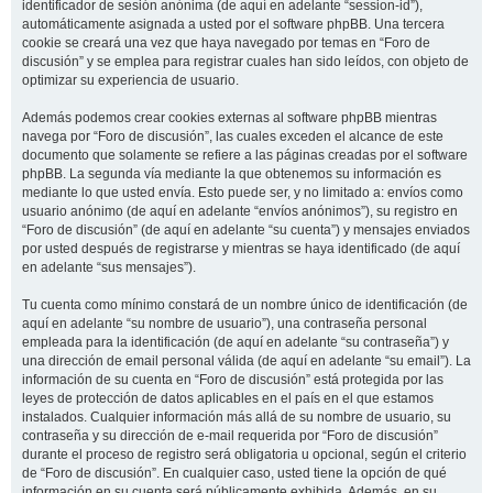
identificador de sesión anónima (de aquí en adelante “session-id”),
automáticamente asignada a usted por el software phpBB. Una tercera
cookie se creará una vez que haya navegado por temas en “Foro de
discusión” y se emplea para registrar cuales han sido leídos, con objeto de
optimizar su experiencia de usuario.
Además podemos crear cookies externas al software phpBB mientras
navega por “Foro de discusión”, las cuales exceden el alcance de este
documento que solamente se refiere a las páginas creadas por el software
phpBB. La segunda vía mediante la que obtenemos su información es
mediante lo que usted envía. Esto puede ser, y no limitado a: envíos como
usuario anónimo (de aquí en adelante “envíos anónimos”), su registro en
“Foro de discusión” (de aquí en adelante “su cuenta”) y mensajes enviados
por usted después de registrarse y mientras se haya identificado (de aquí
en adelante “sus mensajes”).
Tu cuenta como mínimo constará de un nombre único de identificación (de
aquí en adelante “su nombre de usuario”), una contraseña personal
empleada para la identificación (de aquí en adelante “su contraseña”) y
una dirección de email personal válida (de aquí en adelante “su email”). La
información de su cuenta en “Foro de discusión” está protegida por las
leyes de protección de datos aplicables en el país en el que estamos
instalados. Cualquier información más allá de su nombre de usuario, su
contraseña y su dirección de e-mail requerida por “Foro de discusión”
durante el proceso de registro será obligatoria u opcional, según el criterio
de “Foro de discusión”. En cualquier caso, usted tiene la opción de qué
información en su cuenta será públicamente exhibida. Además, en su