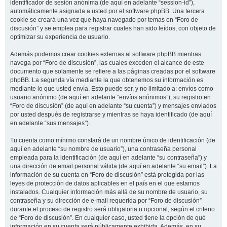
identificador de sesión anónima (de aquí en adelante “session-id”),
automáticamente asignada a usted por el software phpBB. Una tercera
cookie se creará una vez que haya navegado por temas en “Foro de
discusión” y se emplea para registrar cuales han sido leídos, con objeto de
optimizar su experiencia de usuario.
Además podemos crear cookies externas al software phpBB mientras
navega por “Foro de discusión”, las cuales exceden el alcance de este
documento que solamente se refiere a las páginas creadas por el software
phpBB. La segunda vía mediante la que obtenemos su información es
mediante lo que usted envía. Esto puede ser, y no limitado a: envíos como
usuario anónimo (de aquí en adelante “envíos anónimos”), su registro en
“Foro de discusión” (de aquí en adelante “su cuenta”) y mensajes enviados
por usted después de registrarse y mientras se haya identificado (de aquí
en adelante “sus mensajes”).
Tu cuenta como mínimo constará de un nombre único de identificación (de
aquí en adelante “su nombre de usuario”), una contraseña personal
empleada para la identificación (de aquí en adelante “su contraseña”) y
una dirección de email personal válida (de aquí en adelante “su email”). La
información de su cuenta en “Foro de discusión” está protegida por las
leyes de protección de datos aplicables en el país en el que estamos
instalados. Cualquier información más allá de su nombre de usuario, su
contraseña y su dirección de e-mail requerida por “Foro de discusión”
durante el proceso de registro será obligatoria u opcional, según el criterio
de “Foro de discusión”. En cualquier caso, usted tiene la opción de qué
información en su cuenta será públicamente exhibida. Además, en su