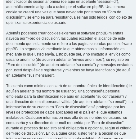
identificador de sesión anónima (de aquí en adelante “session-id”),
automáticamente asignada a usted por el software phpBB. Una tercera
cookie se creará una vez que haya navegado por temas en “Foro de
discusión” y se emplea para registrar cuales han sido leídos, con objeto de
optimizar su experiencia de usuario.
Además podemos crear cookies externas al software phpBB mientras
navega por “Foro de discusión”, las cuales exceden el alcance de este
documento que solamente se refiere a las páginas creadas por el software
phpBB. La segunda vía mediante la que obtenemos su información es
mediante lo que usted envía. Esto puede ser, y no limitado a: envíos como
usuario anónimo (de aquí en adelante “envíos anónimos”), su registro en
“Foro de discusión” (de aquí en adelante “su cuenta”) y mensajes enviados
por usted después de registrarse y mientras se haya identificado (de aquí
en adelante “sus mensajes”).
Tu cuenta como mínimo constará de un nombre único de identificación (de
aquí en adelante “su nombre de usuario”), una contraseña personal
empleada para la identificación (de aquí en adelante “su contraseña”) y
una dirección de email personal válida (de aquí en adelante “su email”). La
información de su cuenta en “Foro de discusión” está protegida por las
leyes de protección de datos aplicables en el país en el que estamos
instalados. Cualquier información más allá de su nombre de usuario, su
contraseña y su dirección de e-mail requerida por “Foro de discusión”
durante el proceso de registro será obligatoria u opcional, según el criterio
de “Foro de discusión”. En cualquier caso, usted tiene la opción de qué
información en su cuenta será públicamente exhibida. Además, en su