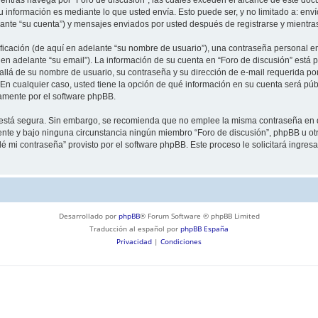
información es mediante lo que usted envía. Esto puede ser, y no limitado a: env
lante “su cuenta”) y mensajes enviados por usted después de registrarse y mientra
cación (de aquí en adelante “su nombre de usuario”), una contraseña personal emp
en adelante “su email”). La información de su cuenta en “Foro de discusión” está p
llá de su nombre de usuario, su contraseña y su dirección de e-mail requerida por
”. En cualquier caso, usted tiene la opción de qué información en su cuenta será p
camente por el software phpBB.
to está segura. Sin embargo, se recomienda que no emplee la misma contraseña en 
nte y bajo ninguna circunstancia ningún miembro “Foro de discusión”, phpBB u otra
idé mi contraseña” provisto por el software phpBB. Este proceso le solicitará ingre
Desarrollado por
phpBB
® Forum Software © phpBB Limited
Traducción al español por
phpBB España
Privacidad
|
Condiciones