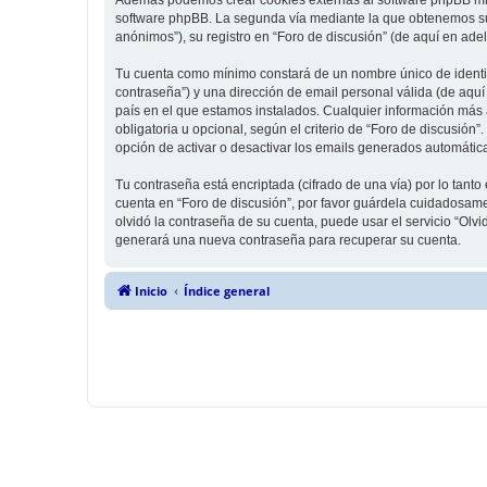
software phpBB. La segunda vía mediante la que obtenemos su 
anónimos”), su registro en “Foro de discusión” (de aquí en ade
Tu cuenta como mínimo constará de un nombre único de identifi
contraseña”) y una dirección de email personal válida (de aquí 
país en el que estamos instalados. Cualquier información más a
obligatoria u opcional, según el criterio de “Foro de discusión
opción de activar o desactivar los emails generados automáti
Tu contraseña está encriptada (cifrado de una vía) por lo tan
cuenta en “Foro de discusión”, por favor guárdela cuidadosame
olvidó la contraseña de su cuenta, puede usar el servicio “Olv
generará una nueva contraseña para recuperar su cuenta.
Inicio
Índice general