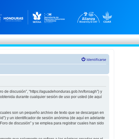
Identificarse
oro de discusión”, “https://aguadehonduras.gob.hn/foroagh”) y
obtenida durante cualquier sesión de uso por usted (de aquí
s cuales son un pequeño archivo de texto que se descargan en
id”) y un identificador de sesión anónima (de aquí en adelante
oro de discusión” y se emplea para registrar cuales han sido
mento que solamente se refiere a las páginas creadas por el