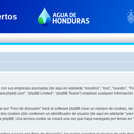
to con sus empresas asociadas (de aquí en adelante “nosotros”, “nos”, “nuestro”, “F
 “www.phpbb.com”, “phpBB Limited”, “phpBB Teams”) emplean cualquier información 
ar por “Foro de discusión” hará al software phpBB crear un número de cookies, la
os cookies sólo contienen un identificador de usuario (de aquí en adelante “user-
re phpBB. Una tercera cookie se creará una vez que haya navegado por temas en “F
tras navega por “Foro de discusión”, las cuales exceden el alcance de este docu