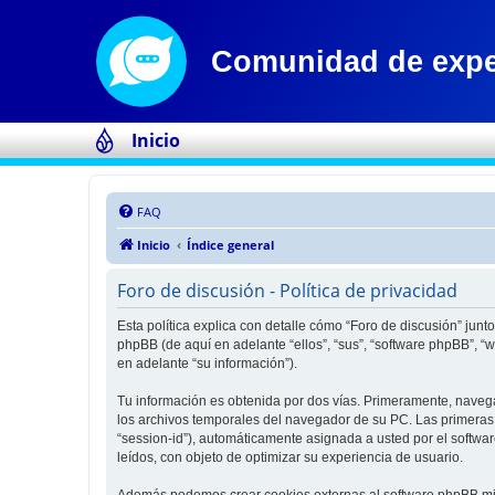
Inicio
FAQ
Inicio
Índice general
Foro de discusión - Política de privacidad
Esta política explica con detalle cómo “Foro de discusión” jun
phpBB (de aquí en adelante “ellos”, “sus”, “software phpBB”,
en adelante “su información”).
Tu información es obtenida por dos vías. Primeramente, naveg
los archivos temporales del navegador de su PC. Las primeras d
“session-id”), automáticamente asignada a usted por el softwa
leídos, con objeto de optimizar su experiencia de usuario.
Además podemos crear cookies externas al software phpBB mien