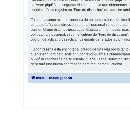
software phpBB. La segunda vía mediante la que obtenemos su 
anónimos”), su registro en “Foro de discusión” (de aquí en ade
Tu cuenta como mínimo constará de un nombre único de identifi
contraseña”) y una dirección de email personal válida (de aquí 
país en el que estamos instalados. Cualquier información más a
obligatoria u opcional, según el criterio de “Foro de discusión
opción de activar o desactivar los emails generados automáti
Tu contraseña está encriptada (cifrado de una vía) por lo tan
cuenta en “Foro de discusión”, por favor guárdela cuidadosame
olvidó la contraseña de su cuenta, puede usar el servicio “Olv
generará una nueva contraseña para recuperar su cuenta.
Inicio
Índice general