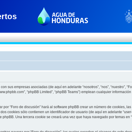
to con sus empresas asociadas (de aquí en adelante “nosotros”, “nos”, “nuestro”, “F
 “www.phpbb.com”, “phpBB Limited”, “phpBB Teams”) emplean cualquier información 
ar por “Foro de discusión” hará al software phpBB crear un número de cookies, la
os cookies sólo contienen un identificador de usuario (de aquí en adelante “user-
re phpBB. Una tercera cookie se creará una vez que haya navegado por temas en “F
tras navega por “Foro de discusión”, las cuales exceden el alcance de este docu