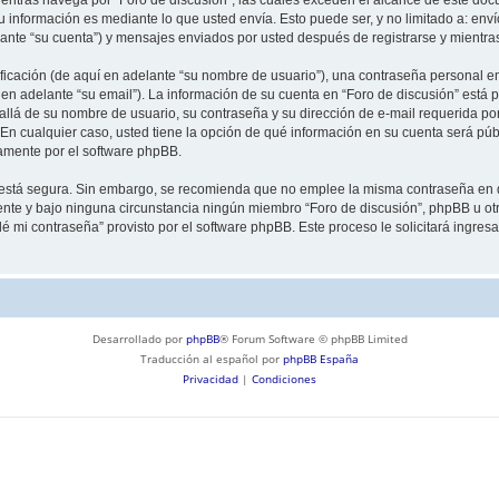
información es mediante lo que usted envía. Esto puede ser, y no limitado a: env
lante “su cuenta”) y mensajes enviados por usted después de registrarse y mientra
cación (de aquí en adelante “su nombre de usuario”), una contraseña personal emp
en adelante “su email”). La información de su cuenta en “Foro de discusión” está p
llá de su nombre de usuario, su contraseña y su dirección de e-mail requerida por
”. En cualquier caso, usted tiene la opción de qué información en su cuenta será p
camente por el software phpBB.
to está segura. Sin embargo, se recomienda que no emplee la misma contraseña en 
nte y bajo ninguna circunstancia ningún miembro “Foro de discusión”, phpBB u otra
idé mi contraseña” provisto por el software phpBB. Este proceso le solicitará ingre
Desarrollado por
phpBB
® Forum Software © phpBB Limited
Traducción al español por
phpBB España
Privacidad
|
Condiciones