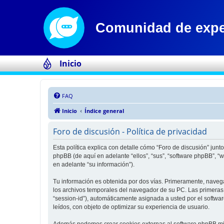
Inicio
FAQ
Inicio
Índice general
Foro de discusión - Política de privacidad
Esta política explica con detalle cómo “Foro de discusión” jun
phpBB (de aquí en adelante “ellos”, “sus”, “software phpBB”,
en adelante “su información”).
Tu información es obtenida por dos vías. Primeramente, naveg
los archivos temporales del navegador de su PC. Las primeras d
“session-id”), automáticamente asignada a usted por el softwa
leídos, con objeto de optimizar su experiencia de usuario.
Además podemos crear cookies externas al software phpBB mien