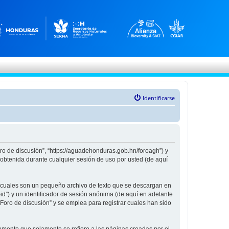
Identificarse
oro de discusión”, “https://aguadehonduras.gob.hn/foroagh”) y
obtenida durante cualquier sesión de uso por usted (de aquí
s cuales son un pequeño archivo de texto que se descargan en
id”) y un identificador de sesión anónima (de aquí en adelante
oro de discusión” y se emplea para registrar cuales han sido
mento que solamente se refiere a las páginas creadas por el