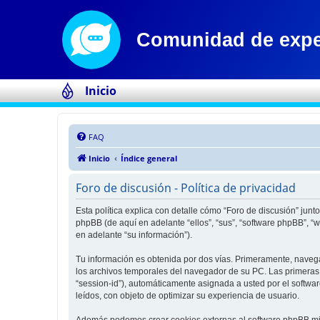
Inicio
FAQ
Inicio
Índice general
Foro de discusión - Política de privacidad
Esta política explica con detalle cómo “Foro de discusión” jun
phpBB (de aquí en adelante “ellos”, “sus”, “software phpBB”,
en adelante “su información”).
Tu información es obtenida por dos vías. Primeramente, naveg
los archivos temporales del navegador de su PC. Las primeras d
“session-id”), automáticamente asignada a usted por el softwa
leídos, con objeto de optimizar su experiencia de usuario.
Además podemos crear cookies externas al software phpBB mien