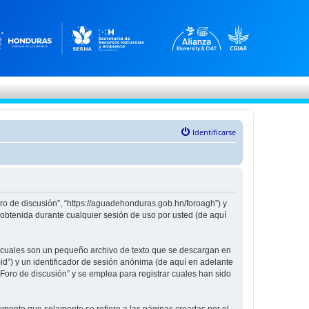
Identificarse
oro de discusión”, “https://aguadehonduras.gob.hn/foroagh”) y
obtenida durante cualquier sesión de uso por usted (de aquí
s cuales son un pequeño archivo de texto que se descargan en
id”) y un identificador de sesión anónima (de aquí en adelante
oro de discusión” y se emplea para registrar cuales han sido
mento que solamente se refiere a las páginas creadas por el