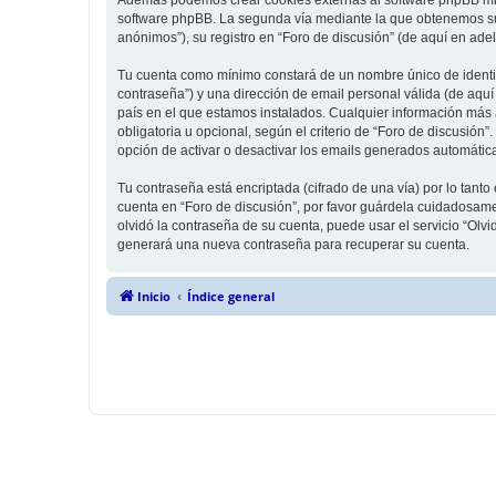
software phpBB. La segunda vía mediante la que obtenemos su 
anónimos”), su registro en “Foro de discusión” (de aquí en ade
Tu cuenta como mínimo constará de un nombre único de identifi
contraseña”) y una dirección de email personal válida (de aquí 
país en el que estamos instalados. Cualquier información más a
obligatoria u opcional, según el criterio de “Foro de discusión
opción de activar o desactivar los emails generados automáti
Tu contraseña está encriptada (cifrado de una vía) por lo tan
cuenta en “Foro de discusión”, por favor guárdela cuidadosame
olvidó la contraseña de su cuenta, puede usar el servicio “Olv
generará una nueva contraseña para recuperar su cuenta.
Inicio
Índice general