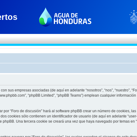
to con sus empresas asociadas (de aquí en adelante “nosotros”, “nos”, “nuestro”, “F
 “www.phpbb.com”, “phpBB Limited”, “phpBB Teams”) emplean cualquier información 
ar por “Foro de discusión” hará al software phpBB crear un número de cookies, la
os cookies sólo contienen un identificador de usuario (de aquí en adelante “user-
re phpBB. Una tercera cookie se creará una vez que haya navegado por temas en “F
tras navega por “Foro de discusión”, las cuales exceden el alcance de este docu