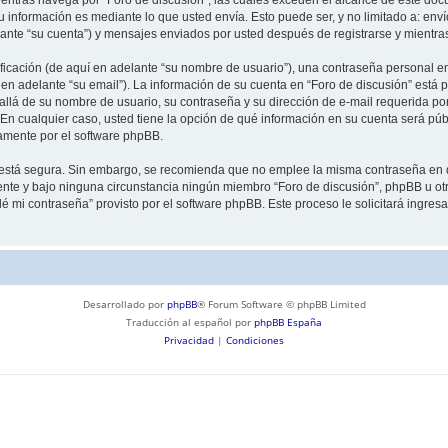
información es mediante lo que usted envía. Esto puede ser, y no limitado a: env
lante “su cuenta”) y mensajes enviados por usted después de registrarse y mientra
cación (de aquí en adelante “su nombre de usuario”), una contraseña personal emp
en adelante “su email”). La información de su cuenta en “Foro de discusión” está p
llá de su nombre de usuario, su contraseña y su dirección de e-mail requerida por
”. En cualquier caso, usted tiene la opción de qué información en su cuenta será p
camente por el software phpBB.
to está segura. Sin embargo, se recomienda que no emplee la misma contraseña en 
nte y bajo ninguna circunstancia ningún miembro “Foro de discusión”, phpBB u otra
idé mi contraseña” provisto por el software phpBB. Este proceso le solicitará ingre
Desarrollado por
phpBB
® Forum Software © phpBB Limited
Traducción al español por
phpBB España
Privacidad
|
Condiciones