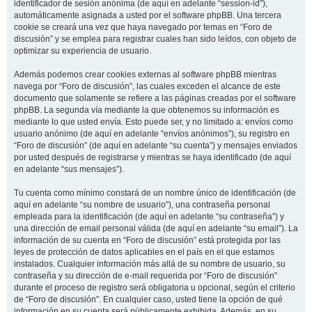
identificador de sesión anónima (de aquí en adelante “session-id”),
automáticamente asignada a usted por el software phpBB. Una tercera
cookie se creará una vez que haya navegado por temas en “Foro de
discusión” y se emplea para registrar cuales han sido leídos, con objeto de
optimizar su experiencia de usuario.
Además podemos crear cookies externas al software phpBB mientras
navega por “Foro de discusión”, las cuales exceden el alcance de este
documento que solamente se refiere a las páginas creadas por el software
phpBB. La segunda vía mediante la que obtenemos su información es
mediante lo que usted envía. Esto puede ser, y no limitado a: envíos como
usuario anónimo (de aquí en adelante “envíos anónimos”), su registro en
“Foro de discusión” (de aquí en adelante “su cuenta”) y mensajes enviados
por usted después de registrarse y mientras se haya identificado (de aquí
en adelante “sus mensajes”).
Tu cuenta como mínimo constará de un nombre único de identificación (de
aquí en adelante “su nombre de usuario”), una contraseña personal
empleada para la identificación (de aquí en adelante “su contraseña”) y
una dirección de email personal válida (de aquí en adelante “su email”). La
información de su cuenta en “Foro de discusión” está protegida por las
leyes de protección de datos aplicables en el país en el que estamos
instalados. Cualquier información más allá de su nombre de usuario, su
contraseña y su dirección de e-mail requerida por “Foro de discusión”
durante el proceso de registro será obligatoria u opcional, según el criterio
de “Foro de discusión”. En cualquier caso, usted tiene la opción de qué
información en su cuenta será públicamente exhibida. Además, en su