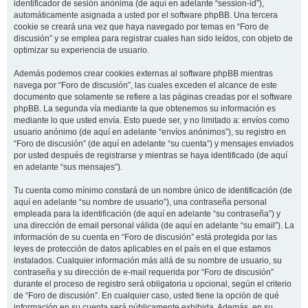
identificador de sesión anónima (de aquí en adelante “session-id”),
automáticamente asignada a usted por el software phpBB. Una tercera
cookie se creará una vez que haya navegado por temas en “Foro de
discusión” y se emplea para registrar cuales han sido leídos, con objeto de
optimizar su experiencia de usuario.
Además podemos crear cookies externas al software phpBB mientras
navega por “Foro de discusión”, las cuales exceden el alcance de este
documento que solamente se refiere a las páginas creadas por el software
phpBB. La segunda vía mediante la que obtenemos su información es
mediante lo que usted envía. Esto puede ser, y no limitado a: envíos como
usuario anónimo (de aquí en adelante “envíos anónimos”), su registro en
“Foro de discusión” (de aquí en adelante “su cuenta”) y mensajes enviados
por usted después de registrarse y mientras se haya identificado (de aquí
en adelante “sus mensajes”).
Tu cuenta como mínimo constará de un nombre único de identificación (de
aquí en adelante “su nombre de usuario”), una contraseña personal
empleada para la identificación (de aquí en adelante “su contraseña”) y
una dirección de email personal válida (de aquí en adelante “su email”). La
información de su cuenta en “Foro de discusión” está protegida por las
leyes de protección de datos aplicables en el país en el que estamos
instalados. Cualquier información más allá de su nombre de usuario, su
contraseña y su dirección de e-mail requerida por “Foro de discusión”
durante el proceso de registro será obligatoria u opcional, según el criterio
de “Foro de discusión”. En cualquier caso, usted tiene la opción de qué
información en su cuenta será públicamente exhibida. Además, en su