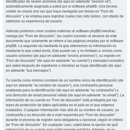
identificador de sesión anónima (de aquí en adelante “session-id”),
automáticamente asignada a usted por el software phpBB. Una tercera
cookie se creará una vez que haya navegado por temas en “Foro de
discusión” y se emplea para registrar cuales han sido leídos, con objeto de
optimizar su experiencia de usuario.
Además podemos crear cookies externas al software phpBB mientras
navega por “Foro de discusión”, las cuales exceden el alcance de este
documento que solamente se refiere a las páginas creadas por el software
phpBB. La segunda vía mediante la que obtenemos su información es
mediante lo que usted envía. Esto puede ser, y no limitado a: envíos como
usuario anónimo (de aquí en adelante “envíos anónimos”), su registro en
“Foro de discusión” (de aquí en adelante “su cuenta”) y mensajes enviados
por usted después de registrarse y mientras se haya identificado (de aquí
en adelante “sus mensajes”).
Tu cuenta como mínimo constará de un nombre único de identificación (de
aquí en adelante “su nombre de usuario”), una contraseña personal
empleada para la identificación (de aquí en adelante “su contraseña”) y
una dirección de email personal válida (de aquí en adelante “su email”). La
información de su cuenta en “Foro de discusión” está protegida por las
leyes de protección de datos aplicables en el país en el que estamos
instalados. Cualquier información más allá de su nombre de usuario, su
contraseña y su dirección de e-mail requerida por “Foro de discusión”
durante el proceso de registro será obligatoria u opcional, según el criterio
de “Foro de discusión”. En cualquier caso, usted tiene la opción de qué
información en su cuenta será públicamente exhibida. Además, en su