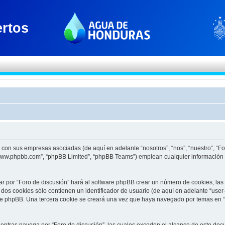
to con sus empresas asociadas (de aquí en adelante “nosotros”, “nos”, “nuestro”, “F
 “www.phpbb.com”, “phpBB Limited”, “phpBB Teams”) emplean cualquier información 
ar por “Foro de discusión” hará al software phpBB crear un número de cookies, la
os cookies sólo contienen un identificador de usuario (de aquí en adelante “user-
re phpBB. Una tercera cookie se creará una vez que haya navegado por temas en “F
tras navega por “Foro de discusión”, las cuales exceden el alcance de este docu