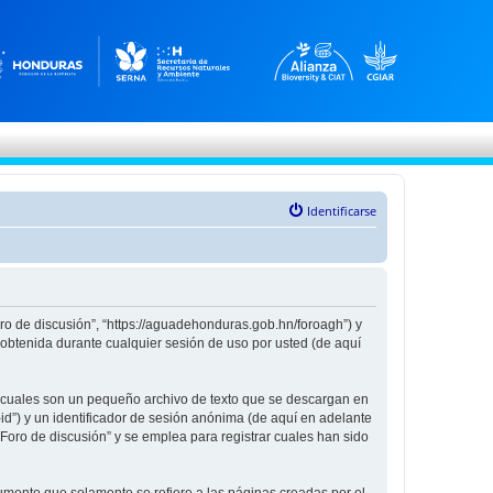
Identificarse
oro de discusión”, “https://aguadehonduras.gob.hn/foroagh”) y
obtenida durante cualquier sesión de uso por usted (de aquí
s cuales son un pequeño archivo de texto que se descargan en
id”) y un identificador de sesión anónima (de aquí en adelante
oro de discusión” y se emplea para registrar cuales han sido
mento que solamente se refiere a las páginas creadas por el