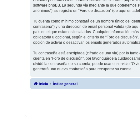
software phpBB. La segunda vía mediante la que obtenemos su 
anónimos”), su registro en “Foro de discusión” (de aquí en ade
Tu cuenta como mínimo constará de un nombre único de identifi
contraseña”) y una dirección de email personal válida (de aquí 
país en el que estamos instalados. Cualquier información más a
obligatoria u opcional, según el criterio de “Foro de discusión
opción de activar o desactivar los emails generados automáti
Tu contraseña está encriptada (cifrado de una vía) por lo tan
cuenta en “Foro de discusión”, por favor guárdela cuidadosame
olvidó la contraseña de su cuenta, puede usar el servicio “Olv
generará una nueva contraseña para recuperar su cuenta.
Inicio
Índice general