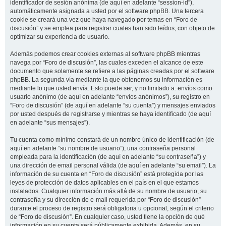
identificador de sesión anónima (de aquí en adelante “session-id”),
automáticamente asignada a usted por el software phpBB. Una tercera
cookie se creará una vez que haya navegado por temas en “Foro de
discusión” y se emplea para registrar cuales han sido leídos, con objeto de
optimizar su experiencia de usuario.
Además podemos crear cookies externas al software phpBB mientras
navega por “Foro de discusión”, las cuales exceden el alcance de este
documento que solamente se refiere a las páginas creadas por el software
phpBB. La segunda vía mediante la que obtenemos su información es
mediante lo que usted envía. Esto puede ser, y no limitado a: envíos como
usuario anónimo (de aquí en adelante “envíos anónimos”), su registro en
“Foro de discusión” (de aquí en adelante “su cuenta”) y mensajes enviados
por usted después de registrarse y mientras se haya identificado (de aquí
en adelante “sus mensajes”).
Tu cuenta como mínimo constará de un nombre único de identificación (de
aquí en adelante “su nombre de usuario”), una contraseña personal
empleada para la identificación (de aquí en adelante “su contraseña”) y
una dirección de email personal válida (de aquí en adelante “su email”). La
información de su cuenta en “Foro de discusión” está protegida por las
leyes de protección de datos aplicables en el país en el que estamos
instalados. Cualquier información más allá de su nombre de usuario, su
contraseña y su dirección de e-mail requerida por “Foro de discusión”
durante el proceso de registro será obligatoria u opcional, según el criterio
de “Foro de discusión”. En cualquier caso, usted tiene la opción de qué
información en su cuenta será públicamente exhibida. Además, en su