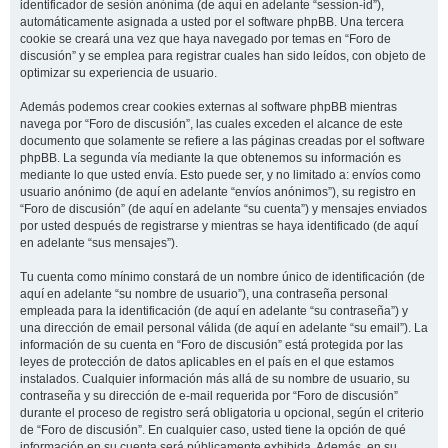
identificador de sesión anónima (de aquí en adelante “session-id”),
automáticamente asignada a usted por el software phpBB. Una tercera
cookie se creará una vez que haya navegado por temas en “Foro de
discusión” y se emplea para registrar cuales han sido leídos, con objeto de
optimizar su experiencia de usuario.
Además podemos crear cookies externas al software phpBB mientras
navega por “Foro de discusión”, las cuales exceden el alcance de este
documento que solamente se refiere a las páginas creadas por el software
phpBB. La segunda vía mediante la que obtenemos su información es
mediante lo que usted envía. Esto puede ser, y no limitado a: envíos como
usuario anónimo (de aquí en adelante “envíos anónimos”), su registro en
“Foro de discusión” (de aquí en adelante “su cuenta”) y mensajes enviados
por usted después de registrarse y mientras se haya identificado (de aquí
en adelante “sus mensajes”).
Tu cuenta como mínimo constará de un nombre único de identificación (de
aquí en adelante “su nombre de usuario”), una contraseña personal
empleada para la identificación (de aquí en adelante “su contraseña”) y
una dirección de email personal válida (de aquí en adelante “su email”). La
información de su cuenta en “Foro de discusión” está protegida por las
leyes de protección de datos aplicables en el país en el que estamos
instalados. Cualquier información más allá de su nombre de usuario, su
contraseña y su dirección de e-mail requerida por “Foro de discusión”
durante el proceso de registro será obligatoria u opcional, según el criterio
de “Foro de discusión”. En cualquier caso, usted tiene la opción de qué
información en su cuenta será públicamente exhibida. Además, en su