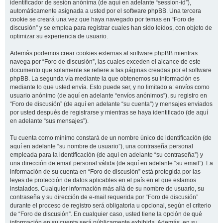
identificador de sesión anónima (de aquí en adelante “session-id”),
automáticamente asignada a usted por el software phpBB. Una tercera
cookie se creará una vez que haya navegado por temas en “Foro de
discusión” y se emplea para registrar cuales han sido leídos, con objeto de
optimizar su experiencia de usuario.
Además podemos crear cookies externas al software phpBB mientras
navega por “Foro de discusión”, las cuales exceden el alcance de este
documento que solamente se refiere a las páginas creadas por el software
phpBB. La segunda vía mediante la que obtenemos su información es
mediante lo que usted envía. Esto puede ser, y no limitado a: envíos como
usuario anónimo (de aquí en adelante “envíos anónimos”), su registro en
“Foro de discusión” (de aquí en adelante “su cuenta”) y mensajes enviados
por usted después de registrarse y mientras se haya identificado (de aquí
en adelante “sus mensajes”).
Tu cuenta como mínimo constará de un nombre único de identificación (de
aquí en adelante “su nombre de usuario”), una contraseña personal
empleada para la identificación (de aquí en adelante “su contraseña”) y
una dirección de email personal válida (de aquí en adelante “su email”). La
información de su cuenta en “Foro de discusión” está protegida por las
leyes de protección de datos aplicables en el país en el que estamos
instalados. Cualquier información más allá de su nombre de usuario, su
contraseña y su dirección de e-mail requerida por “Foro de discusión”
durante el proceso de registro será obligatoria u opcional, según el criterio
de “Foro de discusión”. En cualquier caso, usted tiene la opción de qué
información en su cuenta será públicamente exhibida. Además, en su