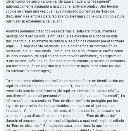
identificador de sesión anónima (de aquí en adelante “session-id”),
automáticamente asignada a usted por el software phpBB. Una tercera
cookie se creará una vez que haya navegado por temas en “Foro de
discusión” y se emplea para registrar cuales han sido leídos, con objeto de
optimizar su experiencia de usuario.
Además podemos crear cookies externas al software phpBB mientras
navega por “Foro de discusión”, las cuales exceden el alcance de este
documento que solamente se refiere a las páginas creadas por el software
phpBB. La segunda vía mediante la que obtenemos su información es
mediante lo que usted envía. Esto puede ser, y no limitado a: envíos como
usuario anónimo (de aquí en adelante “envíos anónimos”), su registro en
“Foro de discusión” (de aquí en adelante “su cuenta”) y mensajes enviados
por usted después de registrarse y mientras se haya identificado (de aquí
en adelante “sus mensajes”).
Tu cuenta como mínimo constará de un nombre único de identificación (de
aquí en adelante “su nombre de usuario”), una contraseña personal
empleada para la identificación (de aquí en adelante “su contraseña”) y
una dirección de email personal válida (de aquí en adelante “su email”). La
información de su cuenta en “Foro de discusión” está protegida por las
leyes de protección de datos aplicables en el país en el que estamos
instalados. Cualquier información más allá de su nombre de usuario, su
contraseña y su dirección de e-mail requerida por “Foro de discusión”
durante el proceso de registro será obligatoria u opcional, según el criterio
de “Foro de discusión”. En cualquier caso, usted tiene la opción de qué
información en su cuenta será públicamente exhibida. Además, en su