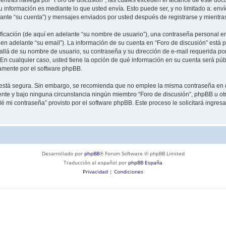
información es mediante lo que usted envía. Esto puede ser, y no limitado a: env
lante “su cuenta”) y mensajes enviados por usted después de registrarse y mientra
cación (de aquí en adelante “su nombre de usuario”), una contraseña personal emp
en adelante “su email”). La información de su cuenta en “Foro de discusión” está p
llá de su nombre de usuario, su contraseña y su dirección de e-mail requerida por
”. En cualquier caso, usted tiene la opción de qué información en su cuenta será p
camente por el software phpBB.
to está segura. Sin embargo, se recomienda que no emplee la misma contraseña en 
nte y bajo ninguna circunstancia ningún miembro “Foro de discusión”, phpBB u otra
idé mi contraseña” provisto por el software phpBB. Este proceso le solicitará ingre
Desarrollado por
phpBB
® Forum Software © phpBB Limited
Traducción al español por
phpBB España
Privacidad
|
Condiciones