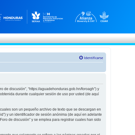
Identificarse
oro de discusión”, “https://aguadehonduras.gob.hn/foroagh”) y
obtenida durante cualquier sesión de uso por usted (de aquí
s cuales son un pequeño archivo de texto que se descargan en
id”) y un identificador de sesión anónima (de aquí en adelante
oro de discusión” y se emplea para registrar cuales han sido
mento que solamente se refiere a las páginas creadas por el