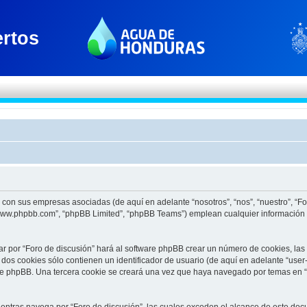
to con sus empresas asociadas (de aquí en adelante “nosotros”, “nos”, “nuestro”, “F
 “www.phpbb.com”, “phpBB Limited”, “phpBB Teams”) emplean cualquier información 
ar por “Foro de discusión” hará al software phpBB crear un número de cookies, la
os cookies sólo contienen un identificador de usuario (de aquí en adelante “user-
re phpBB. Una tercera cookie se creará una vez que haya navegado por temas en “F
tras navega por “Foro de discusión”, las cuales exceden el alcance de este docu