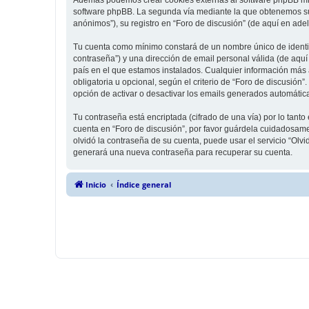
software phpBB. La segunda vía mediante la que obtenemos su 
anónimos”), su registro en “Foro de discusión” (de aquí en ade
Tu cuenta como mínimo constará de un nombre único de identifi
contraseña”) y una dirección de email personal válida (de aquí 
país en el que estamos instalados. Cualquier información más a
obligatoria u opcional, según el criterio de “Foro de discusión
opción de activar o desactivar los emails generados automáti
Tu contraseña está encriptada (cifrado de una vía) por lo tan
cuenta en “Foro de discusión”, por favor guárdela cuidadosame
olvidó la contraseña de su cuenta, puede usar el servicio “Olv
generará una nueva contraseña para recuperar su cuenta.
Inicio
Índice general