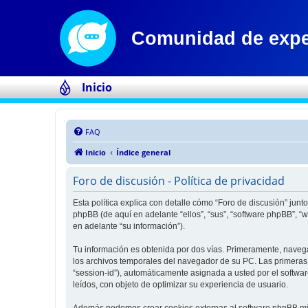
Inicio
FAQ
Inicio
Índice general
Foro de discusión - Política de privacidad
Esta política explica con detalle cómo “Foro de discusión” jun
phpBB (de aquí en adelante “ellos”, “sus”, “software phpBB”,
en adelante “su información”).
Tu información es obtenida por dos vías. Primeramente, naveg
los archivos temporales del navegador de su PC. Las primeras d
“session-id”), automáticamente asignada a usted por el softwa
leídos, con objeto de optimizar su experiencia de usuario.
Además podemos crear cookies externas al software phpBB mien