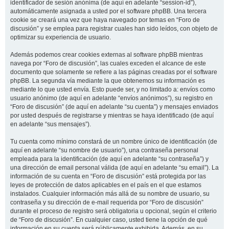
identificador de sesión anónima (de aquí en adelante “session-id”),
automáticamente asignada a usted por el software phpBB. Una tercera
cookie se creará una vez que haya navegado por temas en “Foro de
discusión” y se emplea para registrar cuales han sido leídos, con objeto de
optimizar su experiencia de usuario.
Además podemos crear cookies externas al software phpBB mientras
navega por “Foro de discusión”, las cuales exceden el alcance de este
documento que solamente se refiere a las páginas creadas por el software
phpBB. La segunda vía mediante la que obtenemos su información es
mediante lo que usted envía. Esto puede ser, y no limitado a: envíos como
usuario anónimo (de aquí en adelante “envíos anónimos”), su registro en
“Foro de discusión” (de aquí en adelante “su cuenta”) y mensajes enviados
por usted después de registrarse y mientras se haya identificado (de aquí
en adelante “sus mensajes”).
Tu cuenta como mínimo constará de un nombre único de identificación (de
aquí en adelante “su nombre de usuario”), una contraseña personal
empleada para la identificación (de aquí en adelante “su contraseña”) y
una dirección de email personal válida (de aquí en adelante “su email”). La
información de su cuenta en “Foro de discusión” está protegida por las
leyes de protección de datos aplicables en el país en el que estamos
instalados. Cualquier información más allá de su nombre de usuario, su
contraseña y su dirección de e-mail requerida por “Foro de discusión”
durante el proceso de registro será obligatoria u opcional, según el criterio
de “Foro de discusión”. En cualquier caso, usted tiene la opción de qué
información en su cuenta será públicamente exhibida. Además, en su