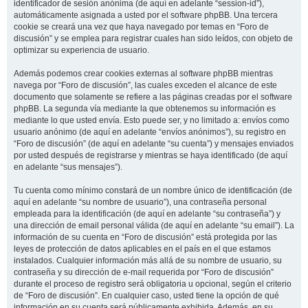
identificador de sesión anónima (de aquí en adelante “session-id”),
automáticamente asignada a usted por el software phpBB. Una tercera
cookie se creará una vez que haya navegado por temas en “Foro de
discusión” y se emplea para registrar cuales han sido leídos, con objeto de
optimizar su experiencia de usuario.
Además podemos crear cookies externas al software phpBB mientras
navega por “Foro de discusión”, las cuales exceden el alcance de este
documento que solamente se refiere a las páginas creadas por el software
phpBB. La segunda vía mediante la que obtenemos su información es
mediante lo que usted envía. Esto puede ser, y no limitado a: envíos como
usuario anónimo (de aquí en adelante “envíos anónimos”), su registro en
“Foro de discusión” (de aquí en adelante “su cuenta”) y mensajes enviados
por usted después de registrarse y mientras se haya identificado (de aquí
en adelante “sus mensajes”).
Tu cuenta como mínimo constará de un nombre único de identificación (de
aquí en adelante “su nombre de usuario”), una contraseña personal
empleada para la identificación (de aquí en adelante “su contraseña”) y
una dirección de email personal válida (de aquí en adelante “su email”). La
información de su cuenta en “Foro de discusión” está protegida por las
leyes de protección de datos aplicables en el país en el que estamos
instalados. Cualquier información más allá de su nombre de usuario, su
contraseña y su dirección de e-mail requerida por “Foro de discusión”
durante el proceso de registro será obligatoria u opcional, según el criterio
de “Foro de discusión”. En cualquier caso, usted tiene la opción de qué
información en su cuenta será públicamente exhibida. Además, en su