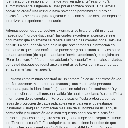
identificador de sesión anónima (de aquí en adelante “session-id”),
automáticamente asignada a usted por el software phpBB. Una tercera
cookie se creará una vez que haya navegado por temas en “Foro de
discusión” y se emplea para registrar cuales han sido leídos, con objeto de
optimizar su experiencia de usuario.
Además podemos crear cookies externas al software phpBB mientras
navega por “Foro de discusión”, las cuales exceden el alcance de este
documento que solamente se refiere a las páginas creadas por el software
phpBB. La segunda vía mediante la que obtenemos su información es
mediante lo que usted envía. Esto puede ser, y no limitado a: envíos como
usuario anónimo (de aquí en adelante “envíos anónimos”), su registro en
“Foro de discusión” (de aquí en adelante “su cuenta”) y mensajes enviados
por usted después de registrarse y mientras se haya identificado (de aquí
en adelante “sus mensajes”).
Tu cuenta como mínimo constará de un nombre único de identificación (de
aquí en adelante “su nombre de usuario”), una contraseña personal
empleada para la identificación (de aquí en adelante “su contraseña”) y
una dirección de email personal válida (de aquí en adelante “su email”). La
información de su cuenta en “Foro de discusión” está protegida por las
leyes de protección de datos aplicables en el país en el que estamos
instalados. Cualquier información más allá de su nombre de usuario, su
contraseña y su dirección de e-mail requerida por “Foro de discusión”
durante el proceso de registro será obligatoria u opcional, según el criterio
de “Foro de discusión”. En cualquier caso, usted tiene la opción de qué
información en su cuenta será públicamente exhibida. Además, en su