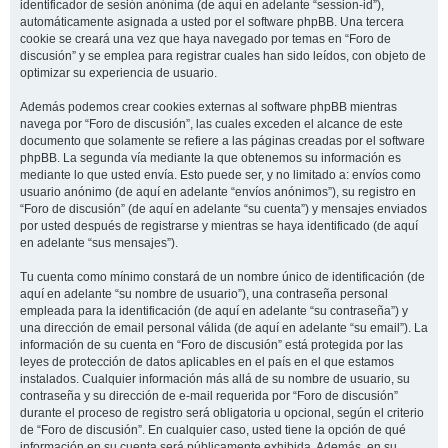
identificador de sesión anónima (de aquí en adelante “session-id”),
automáticamente asignada a usted por el software phpBB. Una tercera
cookie se creará una vez que haya navegado por temas en “Foro de
discusión” y se emplea para registrar cuales han sido leídos, con objeto de
optimizar su experiencia de usuario.
Además podemos crear cookies externas al software phpBB mientras
navega por “Foro de discusión”, las cuales exceden el alcance de este
documento que solamente se refiere a las páginas creadas por el software
phpBB. La segunda vía mediante la que obtenemos su información es
mediante lo que usted envía. Esto puede ser, y no limitado a: envíos como
usuario anónimo (de aquí en adelante “envíos anónimos”), su registro en
“Foro de discusión” (de aquí en adelante “su cuenta”) y mensajes enviados
por usted después de registrarse y mientras se haya identificado (de aquí
en adelante “sus mensajes”).
Tu cuenta como mínimo constará de un nombre único de identificación (de
aquí en adelante “su nombre de usuario”), una contraseña personal
empleada para la identificación (de aquí en adelante “su contraseña”) y
una dirección de email personal válida (de aquí en adelante “su email”). La
información de su cuenta en “Foro de discusión” está protegida por las
leyes de protección de datos aplicables en el país en el que estamos
instalados. Cualquier información más allá de su nombre de usuario, su
contraseña y su dirección de e-mail requerida por “Foro de discusión”
durante el proceso de registro será obligatoria u opcional, según el criterio
de “Foro de discusión”. En cualquier caso, usted tiene la opción de qué
información en su cuenta será públicamente exhibida. Además, en su