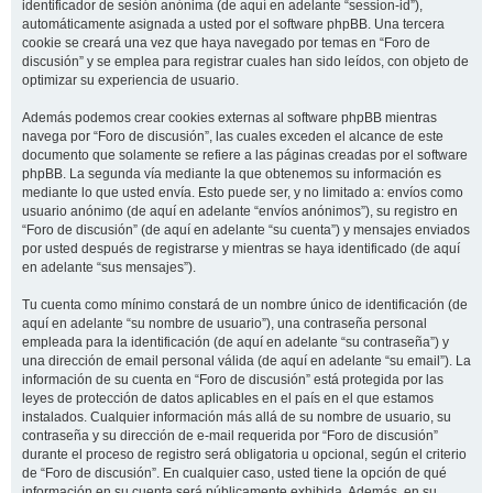
identificador de sesión anónima (de aquí en adelante “session-id”),
automáticamente asignada a usted por el software phpBB. Una tercera
cookie se creará una vez que haya navegado por temas en “Foro de
discusión” y se emplea para registrar cuales han sido leídos, con objeto de
optimizar su experiencia de usuario.
Además podemos crear cookies externas al software phpBB mientras
navega por “Foro de discusión”, las cuales exceden el alcance de este
documento que solamente se refiere a las páginas creadas por el software
phpBB. La segunda vía mediante la que obtenemos su información es
mediante lo que usted envía. Esto puede ser, y no limitado a: envíos como
usuario anónimo (de aquí en adelante “envíos anónimos”), su registro en
“Foro de discusión” (de aquí en adelante “su cuenta”) y mensajes enviados
por usted después de registrarse y mientras se haya identificado (de aquí
en adelante “sus mensajes”).
Tu cuenta como mínimo constará de un nombre único de identificación (de
aquí en adelante “su nombre de usuario”), una contraseña personal
empleada para la identificación (de aquí en adelante “su contraseña”) y
una dirección de email personal válida (de aquí en adelante “su email”). La
información de su cuenta en “Foro de discusión” está protegida por las
leyes de protección de datos aplicables en el país en el que estamos
instalados. Cualquier información más allá de su nombre de usuario, su
contraseña y su dirección de e-mail requerida por “Foro de discusión”
durante el proceso de registro será obligatoria u opcional, según el criterio
de “Foro de discusión”. En cualquier caso, usted tiene la opción de qué
información en su cuenta será públicamente exhibida. Además, en su