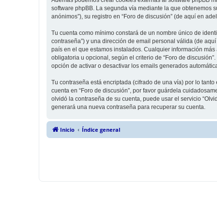
software phpBB. La segunda vía mediante la que obtenemos su 
anónimos”), su registro en “Foro de discusión” (de aquí en ade
Tu cuenta como mínimo constará de un nombre único de identifi
contraseña”) y una dirección de email personal válida (de aquí 
país en el que estamos instalados. Cualquier información más a
obligatoria u opcional, según el criterio de “Foro de discusión
opción de activar o desactivar los emails generados automáti
Tu contraseña está encriptada (cifrado de una vía) por lo tan
cuenta en “Foro de discusión”, por favor guárdela cuidadosame
olvidó la contraseña de su cuenta, puede usar el servicio “Olv
generará una nueva contraseña para recuperar su cuenta.
Inicio
Índice general