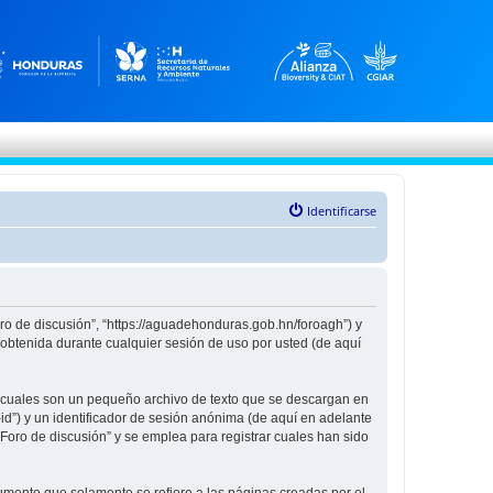
Identificarse
oro de discusión”, “https://aguadehonduras.gob.hn/foroagh”) y
obtenida durante cualquier sesión de uso por usted (de aquí
s cuales son un pequeño archivo de texto que se descargan en
id”) y un identificador de sesión anónima (de aquí en adelante
oro de discusión” y se emplea para registrar cuales han sido
mento que solamente se refiere a las páginas creadas por el