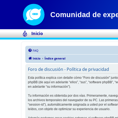
Inicio
FAQ
Inicio
Índice general
Foro de discusión - Política de privacidad
Esta política explica con detalle cómo “Foro de discusión” jun
phpBB (de aquí en adelante “ellos”, “sus”, “software phpBB”,
en adelante “su información”).
Tu información es obtenida por dos vías. Primeramente, naveg
los archivos temporales del navegador de su PC. Las primeras d
“session-id”), automáticamente asignada a usted por el softwa
leídos, con objeto de optimizar su experiencia de usuario.
Además podemos crear cookies externas al software phpBB mien