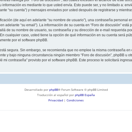
información es mediante lo que usted envía. Esto puede ser, y no limitado a: env
lante “su cuenta”) y mensajes enviados por usted después de registrarse y mientra
cación (de aquí en adelante “su nombre de usuario”), una contraseña personal emp
en adelante “su email”). La información de su cuenta en “Foro de discusión” está p
llá de su nombre de usuario, su contraseña y su dirección de e-mail requerida por
”. En cualquier caso, usted tiene la opción de qué información en su cuenta será p
camente por el software phpBB.
to está segura. Sin embargo, se recomienda que no emplee la misma contraseña en 
nte y bajo ninguna circunstancia ningún miembro “Foro de discusión”, phpBB u otra
idé mi contraseña” provisto por el software phpBB. Este proceso le solicitará ingre
Desarrollado por
phpBB
® Forum Software © phpBB Limited
Traducción al español por
phpBB España
Privacidad
|
Condiciones