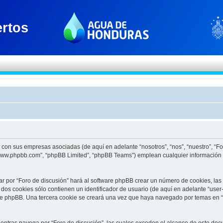
to con sus empresas asociadas (de aquí en adelante “nosotros”, “nos”, “nuestro”, “F
 “www.phpbb.com”, “phpBB Limited”, “phpBB Teams”) emplean cualquier información 
ar por “Foro de discusión” hará al software phpBB crear un número de cookies, la
os cookies sólo contienen un identificador de usuario (de aquí en adelante “user-
re phpBB. Una tercera cookie se creará una vez que haya navegado por temas en “F
tras navega por “Foro de discusión”, las cuales exceden el alcance de este docu