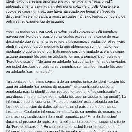
identificador de sesión anónima (de aquí en adelante “session-id”),
automáticamente asignada a usted por el software phpBB. Una tercera
cookie se creará una vez que haya navegado por temas en “Foro de
discusión” y se emplea para registrar cuales han sido leídos, con objeto de
optimizar su experiencia de usuario.
Además podemos crear cookies externas al software phpBB mientras
navega por “Foro de discusión”, las cuales exceden el alcance de este
documento que solamente se refiere a las páginas creadas por el software
phpBB. La segunda vía mediante la que obtenemos su información es
mediante lo que usted envía. Esto puede ser, y no limitado a: envíos como
usuario anónimo (de aquí en adelante “envíos anónimos”), su registro en
“Foro de discusión” (de aquí en adelante “su cuenta”) y mensajes enviados
por usted después de registrarse y mientras se haya identificado (de aquí
en adelante “sus mensajes”).
Tu cuenta como mínimo constará de un nombre único de identificación (de
aquí en adelante “su nombre de usuario”), una contraseña personal
empleada para la identificación (de aquí en adelante “su contraseña”) y
una dirección de email personal válida (de aquí en adelante “su email”). La
información de su cuenta en “Foro de discusión” está protegida por las
leyes de protección de datos aplicables en el país en el que estamos
instalados. Cualquier información más allá de su nombre de usuario, su
contraseña y su dirección de e-mail requerida por “Foro de discusión”
durante el proceso de registro será obligatoria u opcional, según el criterio
de “Foro de discusión”. En cualquier caso, usted tiene la opción de qué
información en su cuenta será públicamente exhibida. Además, en su