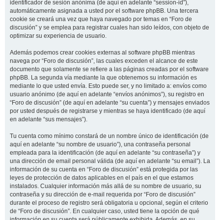
identificador de sesión anónima (de aquí en adelante “session-id”),
automáticamente asignada a usted por el software phpBB. Una tercera
cookie se creará una vez que haya navegado por temas en “Foro de
discusión” y se emplea para registrar cuales han sido leídos, con objeto de
optimizar su experiencia de usuario.
Además podemos crear cookies externas al software phpBB mientras
navega por “Foro de discusión”, las cuales exceden el alcance de este
documento que solamente se refiere a las páginas creadas por el software
phpBB. La segunda vía mediante la que obtenemos su información es
mediante lo que usted envía. Esto puede ser, y no limitado a: envíos como
usuario anónimo (de aquí en adelante “envíos anónimos”), su registro en
“Foro de discusión” (de aquí en adelante “su cuenta”) y mensajes enviados
por usted después de registrarse y mientras se haya identificado (de aquí
en adelante “sus mensajes”).
Tu cuenta como mínimo constará de un nombre único de identificación (de
aquí en adelante “su nombre de usuario”), una contraseña personal
empleada para la identificación (de aquí en adelante “su contraseña”) y
una dirección de email personal válida (de aquí en adelante “su email”). La
información de su cuenta en “Foro de discusión” está protegida por las
leyes de protección de datos aplicables en el país en el que estamos
instalados. Cualquier información más allá de su nombre de usuario, su
contraseña y su dirección de e-mail requerida por “Foro de discusión”
durante el proceso de registro será obligatoria u opcional, según el criterio
de “Foro de discusión”. En cualquier caso, usted tiene la opción de qué
información en su cuenta será públicamente exhibida. Además, en su