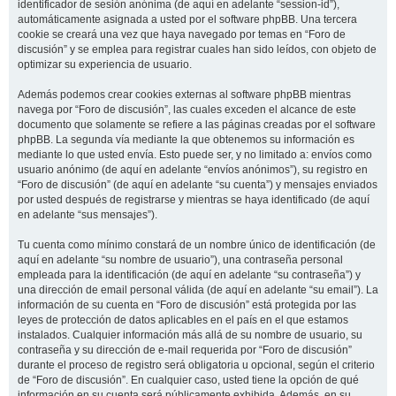
identificador de sesión anónima (de aquí en adelante “session-id”),
automáticamente asignada a usted por el software phpBB. Una tercera
cookie se creará una vez que haya navegado por temas en “Foro de
discusión” y se emplea para registrar cuales han sido leídos, con objeto de
optimizar su experiencia de usuario.
Además podemos crear cookies externas al software phpBB mientras
navega por “Foro de discusión”, las cuales exceden el alcance de este
documento que solamente se refiere a las páginas creadas por el software
phpBB. La segunda vía mediante la que obtenemos su información es
mediante lo que usted envía. Esto puede ser, y no limitado a: envíos como
usuario anónimo (de aquí en adelante “envíos anónimos”), su registro en
“Foro de discusión” (de aquí en adelante “su cuenta”) y mensajes enviados
por usted después de registrarse y mientras se haya identificado (de aquí
en adelante “sus mensajes”).
Tu cuenta como mínimo constará de un nombre único de identificación (de
aquí en adelante “su nombre de usuario”), una contraseña personal
empleada para la identificación (de aquí en adelante “su contraseña”) y
una dirección de email personal válida (de aquí en adelante “su email”). La
información de su cuenta en “Foro de discusión” está protegida por las
leyes de protección de datos aplicables en el país en el que estamos
instalados. Cualquier información más allá de su nombre de usuario, su
contraseña y su dirección de e-mail requerida por “Foro de discusión”
durante el proceso de registro será obligatoria u opcional, según el criterio
de “Foro de discusión”. En cualquier caso, usted tiene la opción de qué
información en su cuenta será públicamente exhibida. Además, en su