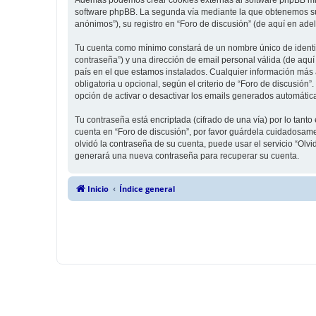
software phpBB. La segunda vía mediante la que obtenemos su 
anónimos”), su registro en “Foro de discusión” (de aquí en ade
Tu cuenta como mínimo constará de un nombre único de identifi
contraseña”) y una dirección de email personal válida (de aquí 
país en el que estamos instalados. Cualquier información más a
obligatoria u opcional, según el criterio de “Foro de discusión
opción de activar o desactivar los emails generados automáti
Tu contraseña está encriptada (cifrado de una vía) por lo tan
cuenta en “Foro de discusión”, por favor guárdela cuidadosame
olvidó la contraseña de su cuenta, puede usar el servicio “Olv
generará una nueva contraseña para recuperar su cuenta.
Inicio
Índice general