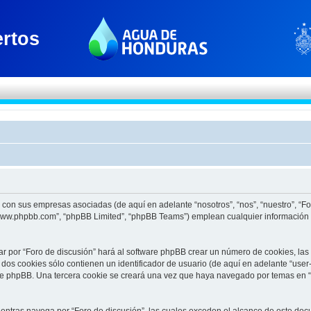
to con sus empresas asociadas (de aquí en adelante “nosotros”, “nos”, “nuestro”, “F
 “www.phpbb.com”, “phpBB Limited”, “phpBB Teams”) emplean cualquier información 
ar por “Foro de discusión” hará al software phpBB crear un número de cookies, la
os cookies sólo contienen un identificador de usuario (de aquí en adelante “user-
re phpBB. Una tercera cookie se creará una vez que haya navegado por temas en “F
tras navega por “Foro de discusión”, las cuales exceden el alcance de este docu