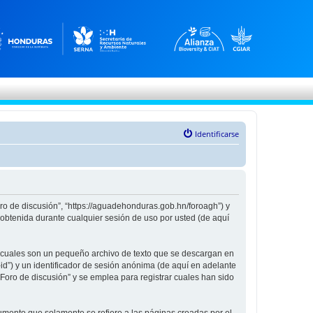
Identificarse
oro de discusión”, “https://aguadehonduras.gob.hn/foroagh”) y
obtenida durante cualquier sesión de uso por usted (de aquí
s cuales son un pequeño archivo de texto que se descargan en
id”) y un identificador de sesión anónima (de aquí en adelante
oro de discusión” y se emplea para registrar cuales han sido
mento que solamente se refiere a las páginas creadas por el