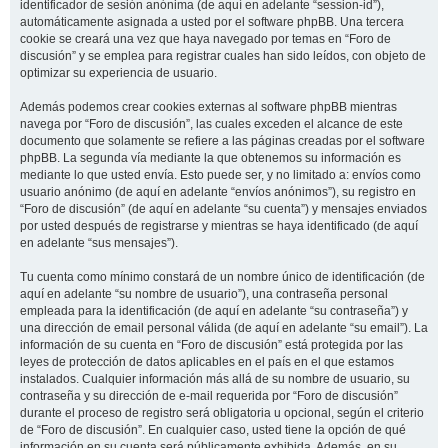
identificador de sesión anónima (de aquí en adelante “session-id”),
automáticamente asignada a usted por el software phpBB. Una tercera
cookie se creará una vez que haya navegado por temas en “Foro de
discusión” y se emplea para registrar cuales han sido leídos, con objeto de
optimizar su experiencia de usuario.
Además podemos crear cookies externas al software phpBB mientras
navega por “Foro de discusión”, las cuales exceden el alcance de este
documento que solamente se refiere a las páginas creadas por el software
phpBB. La segunda vía mediante la que obtenemos su información es
mediante lo que usted envía. Esto puede ser, y no limitado a: envíos como
usuario anónimo (de aquí en adelante “envíos anónimos”), su registro en
“Foro de discusión” (de aquí en adelante “su cuenta”) y mensajes enviados
por usted después de registrarse y mientras se haya identificado (de aquí
en adelante “sus mensajes”).
Tu cuenta como mínimo constará de un nombre único de identificación (de
aquí en adelante “su nombre de usuario”), una contraseña personal
empleada para la identificación (de aquí en adelante “su contraseña”) y
una dirección de email personal válida (de aquí en adelante “su email”). La
información de su cuenta en “Foro de discusión” está protegida por las
leyes de protección de datos aplicables en el país en el que estamos
instalados. Cualquier información más allá de su nombre de usuario, su
contraseña y su dirección de e-mail requerida por “Foro de discusión”
durante el proceso de registro será obligatoria u opcional, según el criterio
de “Foro de discusión”. En cualquier caso, usted tiene la opción de qué
información en su cuenta será públicamente exhibida. Además, en su