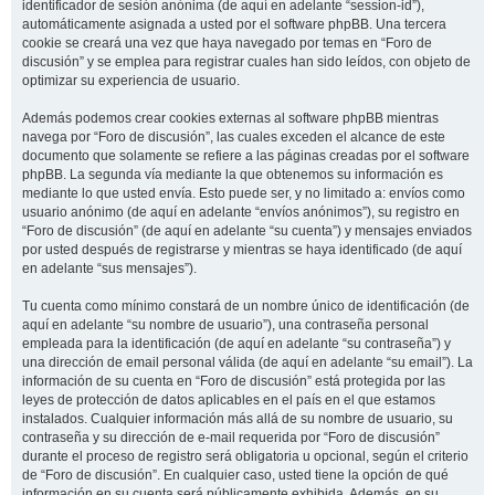
identificador de sesión anónima (de aquí en adelante “session-id”),
automáticamente asignada a usted por el software phpBB. Una tercera
cookie se creará una vez que haya navegado por temas en “Foro de
discusión” y se emplea para registrar cuales han sido leídos, con objeto de
optimizar su experiencia de usuario.
Además podemos crear cookies externas al software phpBB mientras
navega por “Foro de discusión”, las cuales exceden el alcance de este
documento que solamente se refiere a las páginas creadas por el software
phpBB. La segunda vía mediante la que obtenemos su información es
mediante lo que usted envía. Esto puede ser, y no limitado a: envíos como
usuario anónimo (de aquí en adelante “envíos anónimos”), su registro en
“Foro de discusión” (de aquí en adelante “su cuenta”) y mensajes enviados
por usted después de registrarse y mientras se haya identificado (de aquí
en adelante “sus mensajes”).
Tu cuenta como mínimo constará de un nombre único de identificación (de
aquí en adelante “su nombre de usuario”), una contraseña personal
empleada para la identificación (de aquí en adelante “su contraseña”) y
una dirección de email personal válida (de aquí en adelante “su email”). La
información de su cuenta en “Foro de discusión” está protegida por las
leyes de protección de datos aplicables en el país en el que estamos
instalados. Cualquier información más allá de su nombre de usuario, su
contraseña y su dirección de e-mail requerida por “Foro de discusión”
durante el proceso de registro será obligatoria u opcional, según el criterio
de “Foro de discusión”. En cualquier caso, usted tiene la opción de qué
información en su cuenta será públicamente exhibida. Además, en su