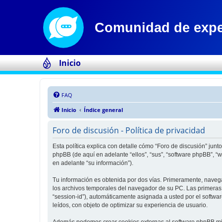
Inicio
FAQ
Inicio
Índice general
Foro de discusión - Política de privacidad
Esta política explica con detalle cómo “Foro de discusión” jun
phpBB (de aquí en adelante “ellos”, “sus”, “software phpBB”,
en adelante “su información”).
Tu información es obtenida por dos vías. Primeramente, naveg
los archivos temporales del navegador de su PC. Las primeras d
“session-id”), automáticamente asignada a usted por el softwa
leídos, con objeto de optimizar su experiencia de usuario.
Además podemos crear cookies externas al software phpBB mien