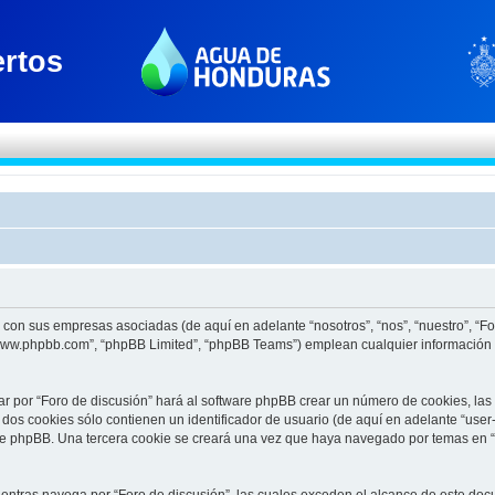
to con sus empresas asociadas (de aquí en adelante “nosotros”, “nos”, “nuestro”, “F
 “www.phpbb.com”, “phpBB Limited”, “phpBB Teams”) emplean cualquier información 
ar por “Foro de discusión” hará al software phpBB crear un número de cookies, la
os cookies sólo contienen un identificador de usuario (de aquí en adelante “user-
re phpBB. Una tercera cookie se creará una vez que haya navegado por temas en “F
tras navega por “Foro de discusión”, las cuales exceden el alcance de este docu