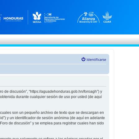
Identificarse
oro de discusión”, “https://aguadehonduras.gob.hn/foroagh”) y
obtenida durante cualquier sesión de uso por usted (de aquí
s cuales son un pequeño archivo de texto que se descargan en
id”) y un identificador de sesión anónima (de aquí en adelante
oro de discusión” y se emplea para registrar cuales han sido
mento que solamente se refiere a las páginas creadas por el