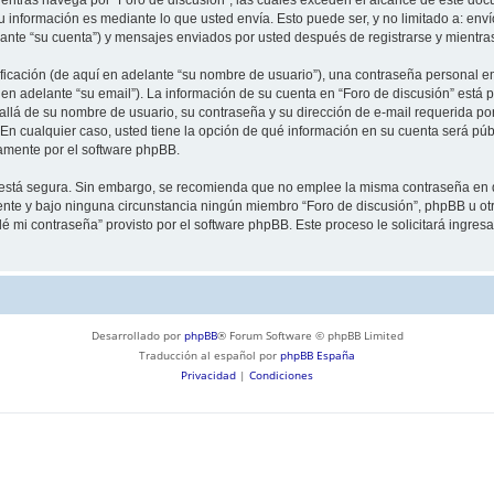
información es mediante lo que usted envía. Esto puede ser, y no limitado a: env
lante “su cuenta”) y mensajes enviados por usted después de registrarse y mientra
cación (de aquí en adelante “su nombre de usuario”), una contraseña personal emp
en adelante “su email”). La información de su cuenta en “Foro de discusión” está p
llá de su nombre de usuario, su contraseña y su dirección de e-mail requerida por
”. En cualquier caso, usted tiene la opción de qué información en su cuenta será p
camente por el software phpBB.
to está segura. Sin embargo, se recomienda que no emplee la misma contraseña en 
nte y bajo ninguna circunstancia ningún miembro “Foro de discusión”, phpBB u otra
idé mi contraseña” provisto por el software phpBB. Este proceso le solicitará ingre
Desarrollado por
phpBB
® Forum Software © phpBB Limited
Traducción al español por
phpBB España
Privacidad
|
Condiciones