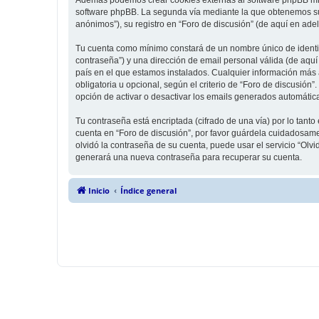
software phpBB. La segunda vía mediante la que obtenemos su 
anónimos”), su registro en “Foro de discusión” (de aquí en ade
Tu cuenta como mínimo constará de un nombre único de identifi
contraseña”) y una dirección de email personal válida (de aquí 
país en el que estamos instalados. Cualquier información más a
obligatoria u opcional, según el criterio de “Foro de discusión
opción de activar o desactivar los emails generados automáti
Tu contraseña está encriptada (cifrado de una vía) por lo tan
cuenta en “Foro de discusión”, por favor guárdela cuidadosame
olvidó la contraseña de su cuenta, puede usar el servicio “Olv
generará una nueva contraseña para recuperar su cuenta.
Inicio
Índice general