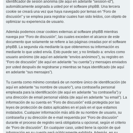
identificador de sesión anónima (de aquí en adelante “session-id”),
automáticamente asignada a usted por el software phpBB. Una tercera
cookie se creará una vez que haya navegado por temas en “Foro de
discusión” y se emplea para registrar cuales han sido leídos, con objeto de
optimizar su experiencia de usuario.
Además podemos crear cookies externas al software phpBB mientras
navega por “Foro de discusión”, las cuales exceden el alcance de este
documento que solamente se refiere a las páginas creadas por el software
phpBB. La segunda vía mediante la que obtenemos su información es
mediante lo que usted envía. Esto puede ser, y no limitado a: envíos como
usuario anónimo (de aquí en adelante “envíos anónimos”), su registro en
“Foro de discusión” (de aquí en adelante “su cuenta”) y mensajes enviados
por usted después de registrarse y mientras se haya identificado (de aquí
en adelante “sus mensajes”).
Tu cuenta como mínimo constará de un nombre único de identificación (de
aquí en adelante “su nombre de usuario”), una contraseña personal
empleada para la identificación (de aquí en adelante “su contraseña”) y
una dirección de email personal válida (de aquí en adelante “su email”). La
información de su cuenta en “Foro de discusión” está protegida por las
leyes de protección de datos aplicables en el país en el que estamos
instalados. Cualquier información más allá de su nombre de usuario, su
contraseña y su dirección de e-mail requerida por “Foro de discusión”
durante el proceso de registro será obligatoria u opcional, según el criterio
de “Foro de discusión”. En cualquier caso, usted tiene la opción de qué
información en su cuenta será públicamente exhibida. Además, en su