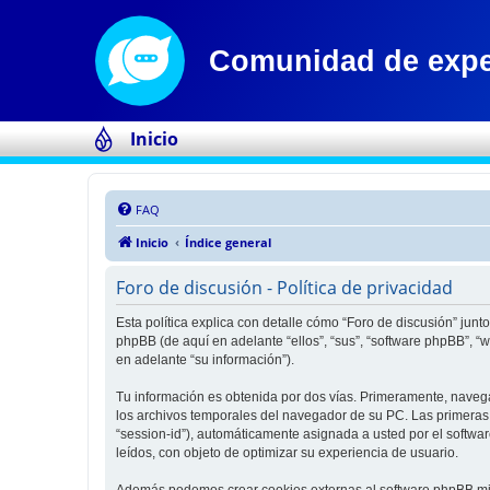
Inicio
FAQ
Inicio
Índice general
Foro de discusión - Política de privacidad
Esta política explica con detalle cómo “Foro de discusión” jun
phpBB (de aquí en adelante “ellos”, “sus”, “software phpBB”,
en adelante “su información”).
Tu información es obtenida por dos vías. Primeramente, naveg
los archivos temporales del navegador de su PC. Las primeras d
“session-id”), automáticamente asignada a usted por el softwa
leídos, con objeto de optimizar su experiencia de usuario.
Además podemos crear cookies externas al software phpBB mien