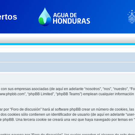
to con sus empresas asociadas (de aquí en adelante “nosotros”, “nos”, “nuestro”, “F
 “www.phpbb.com”, “phpBB Limited”, “phpBB Teams”) emplean cualquier información 
ar por “Foro de discusión” hará al software phpBB crear un número de cookies, la
os cookies sólo contienen un identificador de usuario (de aquí en adelante “user-
re phpBB. Una tercera cookie se creará una vez que haya navegado por temas en “F
tras navega por “Foro de discusión”, las cuales exceden el alcance de este docu