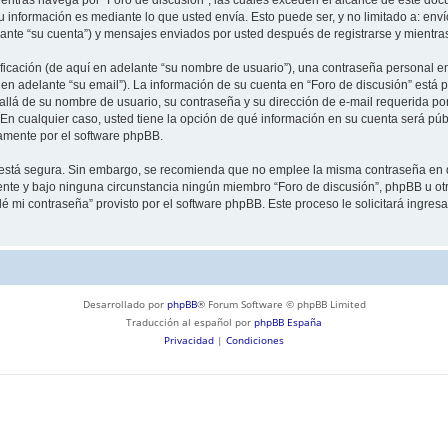
información es mediante lo que usted envía. Esto puede ser, y no limitado a: env
lante “su cuenta”) y mensajes enviados por usted después de registrarse y mientra
cación (de aquí en adelante “su nombre de usuario”), una contraseña personal emp
en adelante “su email”). La información de su cuenta en “Foro de discusión” está p
llá de su nombre de usuario, su contraseña y su dirección de e-mail requerida por
”. En cualquier caso, usted tiene la opción de qué información en su cuenta será p
camente por el software phpBB.
to está segura. Sin embargo, se recomienda que no emplee la misma contraseña en 
nte y bajo ninguna circunstancia ningún miembro “Foro de discusión”, phpBB u otra
idé mi contraseña” provisto por el software phpBB. Este proceso le solicitará ingre
Desarrollado por
phpBB
® Forum Software © phpBB Limited
Traducción al español por
phpBB España
Privacidad
|
Condiciones