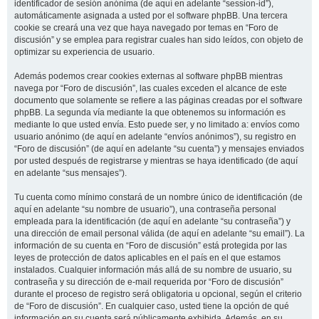
identificador de sesión anónima (de aquí en adelante “session-id”),
automáticamente asignada a usted por el software phpBB. Una tercera
cookie se creará una vez que haya navegado por temas en “Foro de
discusión” y se emplea para registrar cuales han sido leídos, con objeto de
optimizar su experiencia de usuario.
Además podemos crear cookies externas al software phpBB mientras
navega por “Foro de discusión”, las cuales exceden el alcance de este
documento que solamente se refiere a las páginas creadas por el software
phpBB. La segunda vía mediante la que obtenemos su información es
mediante lo que usted envía. Esto puede ser, y no limitado a: envíos como
usuario anónimo (de aquí en adelante “envíos anónimos”), su registro en
“Foro de discusión” (de aquí en adelante “su cuenta”) y mensajes enviados
por usted después de registrarse y mientras se haya identificado (de aquí
en adelante “sus mensajes”).
Tu cuenta como mínimo constará de un nombre único de identificación (de
aquí en adelante “su nombre de usuario”), una contraseña personal
empleada para la identificación (de aquí en adelante “su contraseña”) y
una dirección de email personal válida (de aquí en adelante “su email”). La
información de su cuenta en “Foro de discusión” está protegida por las
leyes de protección de datos aplicables en el país en el que estamos
instalados. Cualquier información más allá de su nombre de usuario, su
contraseña y su dirección de e-mail requerida por “Foro de discusión”
durante el proceso de registro será obligatoria u opcional, según el criterio
de “Foro de discusión”. En cualquier caso, usted tiene la opción de qué
información en su cuenta será públicamente exhibida. Además, en su