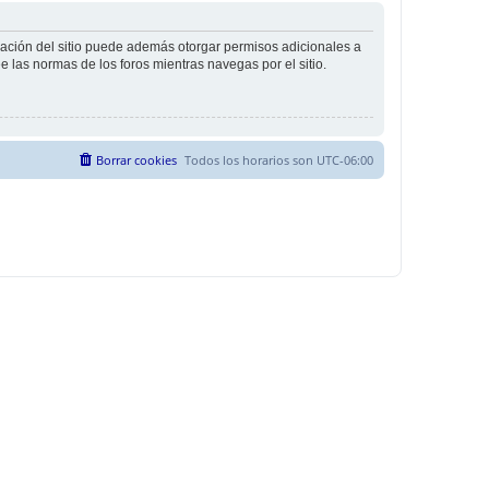
tración del sitio puede además otorgar permisos adicionales a
ee las normas de los foros mientras navegas por el sitio.
Borrar cookies
Todos los horarios son
UTC-06:00