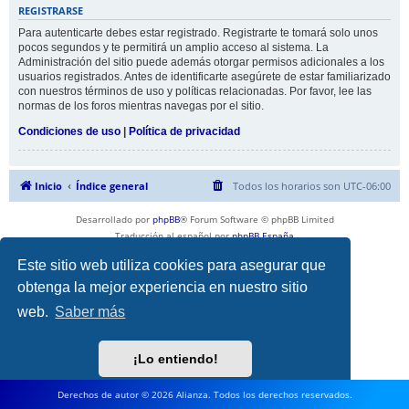
REGISTRARSE
Para autenticarte debes estar registrado. Registrarte te tomará solo unos
pocos segundos y te permitirá un amplio acceso al sistema. La
Administración del sitio puede además otorgar permisos adicionales a los
usuarios registrados. Antes de identificarte asegúrete de estar familiarizado
con nuestros términos de uso y políticas relacionadas. Por favor, lee las
normas de los foros mientras navegas por el sitio.
Condiciones de uso
|
Política de privacidad
Inicio
Índice general
Todos los horarios son
UTC-06:00
Desarrollado por
phpBB
® Forum Software © phpBB Limited
Traducción al español por
phpBB España
Privacidad
|
Condiciones
Este sitio web utiliza cookies para asegurar que
obtenga la mejor experiencia en nuestro sitio
web.
Saber más
¡Lo entiendo!
Derechos de autor © 2026 Alianza. Todos los derechos reservados.