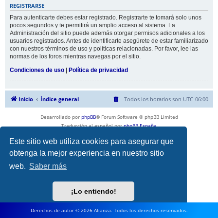
REGISTRARSE
Para autenticarte debes estar registrado. Registrarte te tomará solo unos
pocos segundos y te permitirá un amplio acceso al sistema. La
Administración del sitio puede además otorgar permisos adicionales a los
usuarios registrados. Antes de identificarte asegúrete de estar familiarizado
con nuestros términos de uso y políticas relacionadas. Por favor, lee las
normas de los foros mientras navegas por el sitio.
Condiciones de uso
|
Política de privacidad
Inicio
Índice general
Todos los horarios son
UTC-06:00
Desarrollado por
phpBB
® Forum Software © phpBB Limited
Traducción al español por
phpBB España
Privacidad
|
Condiciones
Este sitio web utiliza cookies para asegurar que
obtenga la mejor experiencia en nuestro sitio
web.
Saber más
¡Lo entiendo!
Derechos de autor © 2026 Alianza. Todos los derechos reservados.