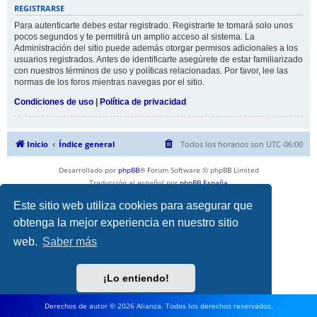
REGISTRARSE
Para autenticarte debes estar registrado. Registrarte te tomará solo unos
pocos segundos y te permitirá un amplio acceso al sistema. La
Administración del sitio puede además otorgar permisos adicionales a los
usuarios registrados. Antes de identificarte asegúrete de estar familiarizado
con nuestros términos de uso y políticas relacionadas. Por favor, lee las
normas de los foros mientras navegas por el sitio.
Condiciones de uso
|
Política de privacidad
Inicio
Índice general
Todos los horarios son
UTC-06:00
Desarrollado por
phpBB
® Forum Software © phpBB Limited
Traducción al español por
phpBB España
Privacidad
|
Condiciones
Este sitio web utiliza cookies para asegurar que
obtenga la mejor experiencia en nuestro sitio
web.
Saber más
¡Lo entiendo!
Derechos de autor © 2026 Alianza. Todos los derechos reservados.