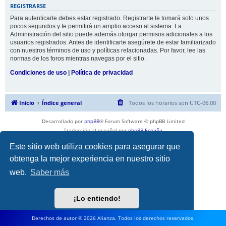
REGISTRARSE
Para autenticarte debes estar registrado. Registrarte te tomará solo unos
pocos segundos y te permitirá un amplio acceso al sistema. La
Administración del sitio puede además otorgar permisos adicionales a los
usuarios registrados. Antes de identificarte asegúrete de estar familiarizado
con nuestros términos de uso y políticas relacionadas. Por favor, lee las
normas de los foros mientras navegas por el sitio.
Condiciones de uso
|
Política de privacidad
Inicio
Índice general
Todos los horarios son
UTC-06:00
Desarrollado por
phpBB
® Forum Software © phpBB Limited
Traducción al español por
phpBB España
Privacidad
|
Condiciones
Este sitio web utiliza cookies para asegurar que
obtenga la mejor experiencia en nuestro sitio
web.
Saber más
¡Lo entiendo!
Derechos de autor © 2026 Alianza. Todos los derechos reservados.