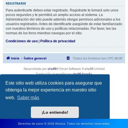
REGISTRARSE
Para autenticarte debes estar registrado. Registrarte te tomará solo unos
pocos segundos y te permitirá un amplio acceso al sistema. La
Administración del sitio puede además otorgar permisos adicionales a los
usuarios registrados. Antes de identificarte asegúrete de estar familiarizado
con nuestros términos de uso y políticas relacionadas. Por favor, lee las
normas de los foros mientras navegas por el sitio.
Condiciones de uso
|
Política de privacidad
Inicio
Índice general
Todos los horarios son
UTC-06:00
Desarrollado por
phpBB
® Forum Software © phpBB Limited
Traducción al español por
phpBB España
Privacidad
|
Condiciones
Este sitio web utiliza cookies para asegurar que
obtenga la mejor experiencia en nuestro sitio
web.
Saber más
¡Lo entiendo!
Derechos de autor © 2026 Alianza. Todos los derechos reservados.