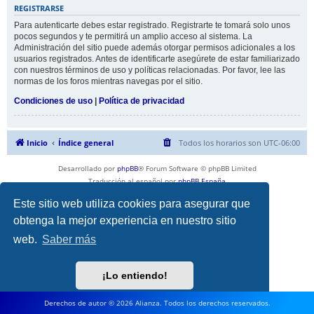
REGISTRARSE
Para autenticarte debes estar registrado. Registrarte te tomará solo unos
pocos segundos y te permitirá un amplio acceso al sistema. La
Administración del sitio puede además otorgar permisos adicionales a los
usuarios registrados. Antes de identificarte asegúrete de estar familiarizado
con nuestros términos de uso y políticas relacionadas. Por favor, lee las
normas de los foros mientras navegas por el sitio.
Condiciones de uso
|
Política de privacidad
Inicio
Índice general
Todos los horarios son
UTC-06:00
Desarrollado por
phpBB
® Forum Software © phpBB Limited
Traducción al español por
phpBB España
Privacidad
|
Condiciones
Este sitio web utiliza cookies para asegurar que
obtenga la mejor experiencia en nuestro sitio
web.
Saber más
¡Lo entiendo!
Derechos de autor © 2026 Alianza. Todos los derechos reservados.