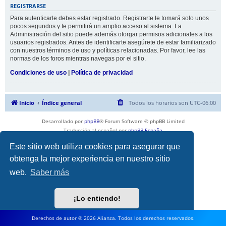
REGISTRARSE
Para autenticarte debes estar registrado. Registrarte te tomará solo unos
pocos segundos y te permitirá un amplio acceso al sistema. La
Administración del sitio puede además otorgar permisos adicionales a los
usuarios registrados. Antes de identificarte asegúrete de estar familiarizado
con nuestros términos de uso y políticas relacionadas. Por favor, lee las
normas de los foros mientras navegas por el sitio.
Condiciones de uso
|
Política de privacidad
Inicio
Índice general
Todos los horarios son
UTC-06:00
Desarrollado por
phpBB
® Forum Software © phpBB Limited
Traducción al español por
phpBB España
Privacidad
|
Condiciones
Este sitio web utiliza cookies para asegurar que
obtenga la mejor experiencia en nuestro sitio
web.
Saber más
¡Lo entiendo!
Derechos de autor © 2026 Alianza. Todos los derechos reservados.