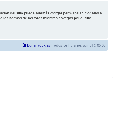
tración del sitio puede además otorgar permisos adicionales a
ee las normas de los foros mientras navegas por el sitio.
Borrar cookies
Todos los horarios son
UTC-06:00