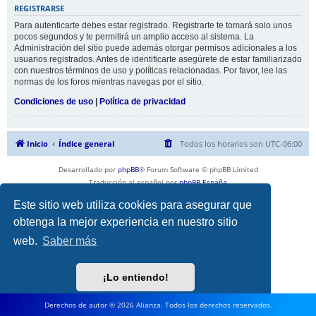
REGISTRARSE
Para autenticarte debes estar registrado. Registrarte te tomará solo unos
pocos segundos y te permitirá un amplio acceso al sistema. La
Administración del sitio puede además otorgar permisos adicionales a los
usuarios registrados. Antes de identificarte asegúrete de estar familiarizado
con nuestros términos de uso y políticas relacionadas. Por favor, lee las
normas de los foros mientras navegas por el sitio.
Condiciones de uso
|
Política de privacidad
Inicio
Índice general
Todos los horarios son
UTC-06:00
Desarrollado por
phpBB
® Forum Software © phpBB Limited
Traducción al español por
phpBB España
Privacidad
|
Condiciones
Este sitio web utiliza cookies para asegurar que
obtenga la mejor experiencia en nuestro sitio
web.
Saber más
¡Lo entiendo!
Derechos de autor © 2026 Alianza. Todos los derechos reservados.