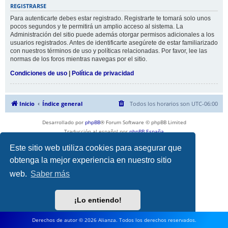
REGISTRARSE
Para autenticarte debes estar registrado. Registrarte te tomará solo unos
pocos segundos y te permitirá un amplio acceso al sistema. La
Administración del sitio puede además otorgar permisos adicionales a los
usuarios registrados. Antes de identificarte asegúrete de estar familiarizado
con nuestros términos de uso y políticas relacionadas. Por favor, lee las
normas de los foros mientras navegas por el sitio.
Condiciones de uso
|
Política de privacidad
Inicio
Índice general
Todos los horarios son
UTC-06:00
Desarrollado por
phpBB
® Forum Software © phpBB Limited
Traducción al español por
phpBB España
Privacidad
|
Condiciones
Este sitio web utiliza cookies para asegurar que
obtenga la mejor experiencia en nuestro sitio
web.
Saber más
¡Lo entiendo!
Derechos de autor © 2026 Alianza. Todos los derechos reservados.