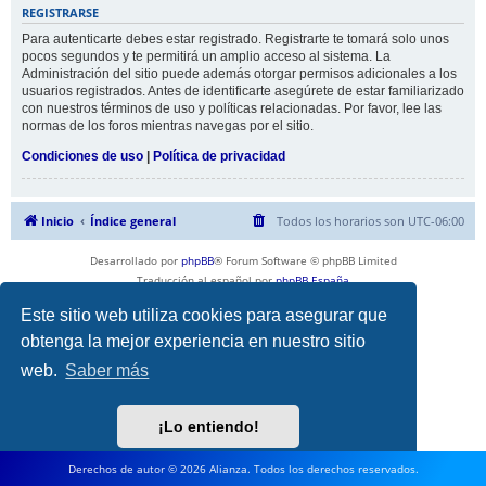
REGISTRARSE
Para autenticarte debes estar registrado. Registrarte te tomará solo unos
pocos segundos y te permitirá un amplio acceso al sistema. La
Administración del sitio puede además otorgar permisos adicionales a los
usuarios registrados. Antes de identificarte asegúrete de estar familiarizado
con nuestros términos de uso y políticas relacionadas. Por favor, lee las
normas de los foros mientras navegas por el sitio.
Condiciones de uso
|
Política de privacidad
Inicio
Índice general
Todos los horarios son
UTC-06:00
Desarrollado por
phpBB
® Forum Software © phpBB Limited
Traducción al español por
phpBB España
Privacidad
|
Condiciones
Este sitio web utiliza cookies para asegurar que
obtenga la mejor experiencia en nuestro sitio
web.
Saber más
¡Lo entiendo!
Derechos de autor © 2026 Alianza. Todos los derechos reservados.