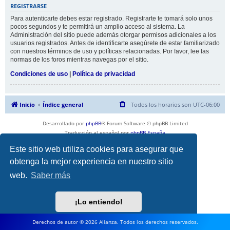
REGISTRARSE
Para autenticarte debes estar registrado. Registrarte te tomará solo unos
pocos segundos y te permitirá un amplio acceso al sistema. La
Administración del sitio puede además otorgar permisos adicionales a los
usuarios registrados. Antes de identificarte asegúrete de estar familiarizado
con nuestros términos de uso y políticas relacionadas. Por favor, lee las
normas de los foros mientras navegas por el sitio.
Condiciones de uso
|
Política de privacidad
Inicio
Índice general
Todos los horarios son
UTC-06:00
Desarrollado por
phpBB
® Forum Software © phpBB Limited
Traducción al español por
phpBB España
Privacidad
|
Condiciones
Este sitio web utiliza cookies para asegurar que
obtenga la mejor experiencia en nuestro sitio
web.
Saber más
¡Lo entiendo!
Derechos de autor © 2026 Alianza. Todos los derechos reservados.