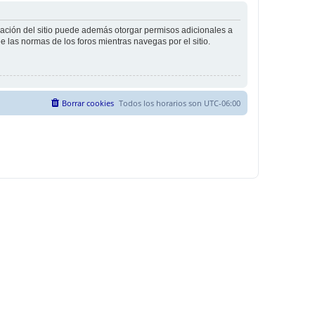
tración del sitio puede además otorgar permisos adicionales a
ee las normas de los foros mientras navegas por el sitio.
Borrar cookies
Todos los horarios son
UTC-06:00