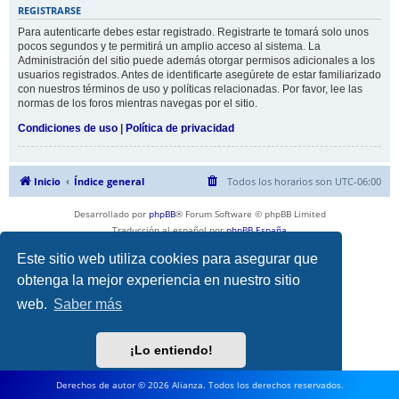
REGISTRARSE
Para autenticarte debes estar registrado. Registrarte te tomará solo unos
pocos segundos y te permitirá un amplio acceso al sistema. La
Administración del sitio puede además otorgar permisos adicionales a los
usuarios registrados. Antes de identificarte asegúrete de estar familiarizado
con nuestros términos de uso y políticas relacionadas. Por favor, lee las
normas de los foros mientras navegas por el sitio.
Condiciones de uso
|
Política de privacidad
Inicio
Índice general
Todos los horarios son
UTC-06:00
Desarrollado por
phpBB
® Forum Software © phpBB Limited
Traducción al español por
phpBB España
Privacidad
|
Condiciones
Este sitio web utiliza cookies para asegurar que
obtenga la mejor experiencia en nuestro sitio
web.
Saber más
¡Lo entiendo!
Derechos de autor © 2026 Alianza. Todos los derechos reservados.