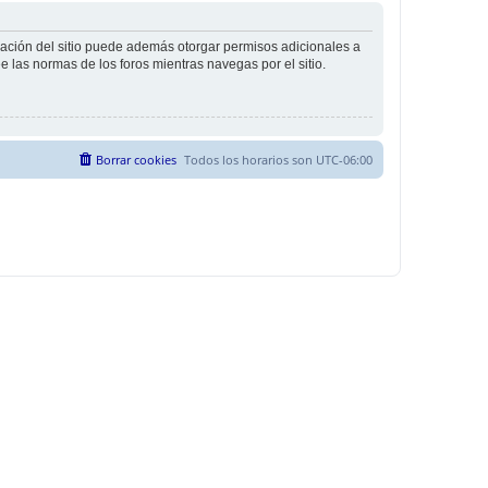
tración del sitio puede además otorgar permisos adicionales a
ee las normas de los foros mientras navegas por el sitio.
Borrar cookies
Todos los horarios son
UTC-06:00