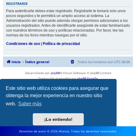
REGISTRARSE
Para autenticarte debes estar registrado. Registrarte te tomará solo unos
pocos segundos y te permitirá un amplio acceso al sistema. La
Administración del sitio puede además otorgar permisos adicionales a los
usuarios registrados. Antes de identificarte asegúrete de estar familiarizado
con nuestros términos de uso y políticas relacionadas. Por favor, lee las
normas de los foros mientras navegas por el sitio.
Condiciones de uso
|
Política de privacidad
Inicio
Índice general
Todos los horarios son
UTC-06:00
Desarrollado por
phpBB
® Forum Software © phpBB Limited
Traducción al español por
phpBB España
Privacidad
|
Condiciones
Este sitio web utiliza cookies para asegurar que
obtenga la mejor experiencia en nuestro sitio
web.
Saber más
¡Lo entiendo!
Derechos de autor © 2026 Alianza. Todos los derechos reservados.